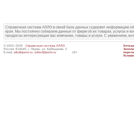
Справочная система АЛЛО в своей базе данных содержит информацию об
края. Мы постоянно собираем данные от фирм об их товарах, услугах и к
продуктах интересующие вас компании, товары и услуги. С уважением, ко
© 2002–2026
Справочная система АЛЛО
Хочешь
Россия, 614045, г. Пермь, ул. Куйбышева, 2
Запол
E-mail:
allo@iperm.ru
;
editor@iperm.ru
16+
перечи
Услови