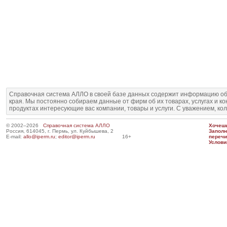
Справочная система АЛЛО в своей базе данных содержит информацию об
края. Мы постоянно собираем данные от фирм об их товарах, услугах и к
продуктах интересующие вас компании, товары и услуги. С уважением, ко
© 2002–2026
Справочная система АЛЛО
Хочешь
Россия, 614045, г. Пермь, ул. Куйбышева, 2
Запол
E-mail:
allo@iperm.ru
;
editor@iperm.ru
16+
перечи
Услови