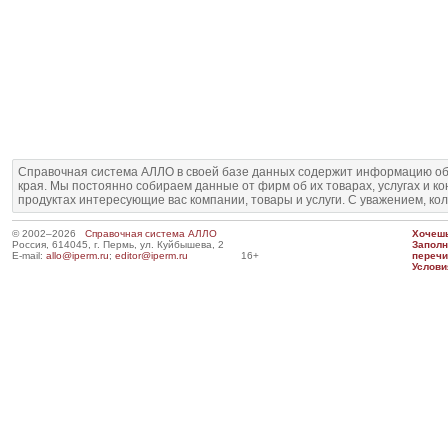
Справочная система АЛЛО в своей базе данных содержит информацию об
края. Мы постоянно собираем данные от фирм об их товарах, услугах и к
продуктах интересующие вас компании, товары и услуги. С уважением, ко
© 2002–2026
Справочная система АЛЛО
Хочешь
Россия, 614045, г. Пермь, ул. Куйбышева, 2
Запол
E-mail:
allo@iperm.ru
;
editor@iperm.ru
16+
перечи
Услови