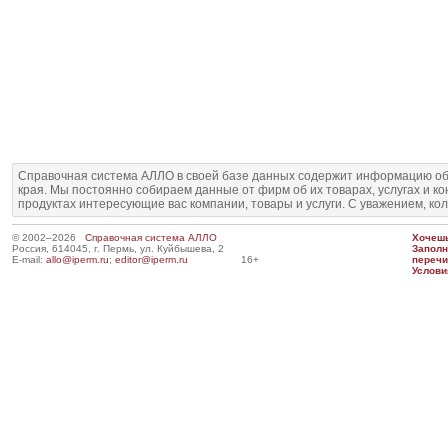
Справочная система АЛЛО в своей базе данных содержит информацию об
края. Мы постоянно собираем данные от фирм об их товарах, услугах и к
продуктах интересующие вас компании, товары и услуги. С уважением, ко
© 2002–2026
Справочная система АЛЛО
Хочешь
Россия, 614045, г. Пермь, ул. Куйбышева, 2
Запол
E-mail:
allo@iperm.ru
;
editor@iperm.ru
16+
перечи
Услови