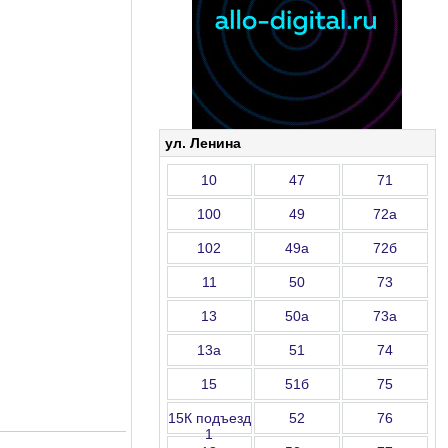
ул. Ленина
10
47
71
100
49
72а
102
49а
72б
11
50
73
13
50а
73а
13а
51
74
15
51б
75
15К подъезд
52
76
1