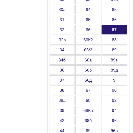
30а
64
85
31
65
86
32
66
87
32в
66К2
88
34
66/2
89
34б
66а
89в
36
66б
89д
37
66д
9
38
67
90
38а
68
92
39
68Ка
94
42
68б
96
44
69
96а