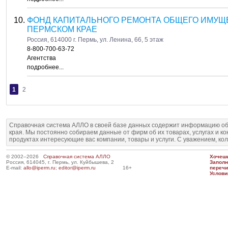
ФОНД КАПИТАЛЬНОГО РЕМОНТА ОБЩЕГО ИМУЩ
ПЕРМСКОМ КРАЕ
Россия, 614000 г. Пермь, ул. Ленина, 66, 5 этаж
8-800-700-63-72
Агентства
подробнее...
1
2
Справочная система АЛЛО в своей базе данных содержит информацию об
края. Мы постоянно собираем данные от фирм об их товарах, услугах и к
продуктах интересующие вас компании, товары и услуги. С уважением, ко
© 2002–2026
Справочная система АЛЛО
Хочешь
Россия, 614045, г. Пермь, ул. Куйбышева, 2
Запол
E-mail:
allo@iperm.ru
;
editor@iperm.ru
16+
перечи
Услови