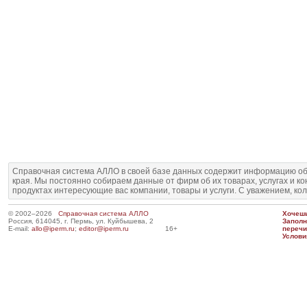
Справочная система АЛЛО в своей базе данных содержит информацию об
края. Мы постоянно собираем данные от фирм об их товарах, услугах и к
продуктах интересующие вас компании, товары и услуги. С уважением, ко
© 2002–2026
Справочная система АЛЛО
Хочешь
Россия, 614045, г. Пермь, ул. Куйбышева, 2
Запол
E-mail:
allo@iperm.ru
;
editor@iperm.ru
16+
перечи
Услови