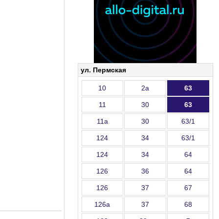
ул. Пермская
10
2а
63
11
30
63
11а
30
63/1
124
34
63/1
124
34
64
126
36
64
126
37
67
126а
37
68