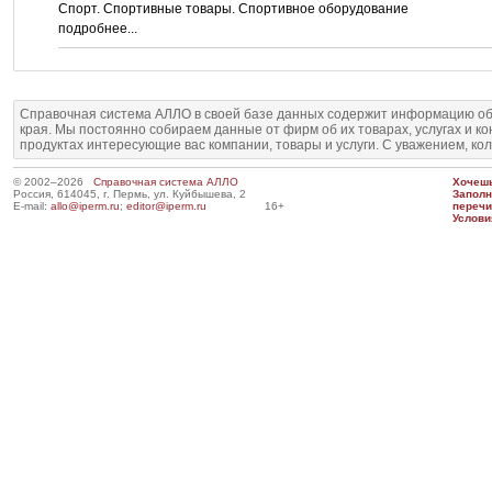
Спорт. Спортивные товары. Спортивное оборудование
подробнее...
Справочная система АЛЛО в своей базе данных содержит информацию об
края. Мы постоянно собираем данные от фирм об их товарах, услугах и к
продуктах интересующие вас компании, товары и услуги. С уважением, ко
© 2002–2026
Справочная система АЛЛО
Хочешь
Россия, 614045, г. Пермь, ул. Куйбышева, 2
Запол
E-mail:
allo@iperm.ru
;
editor@iperm.ru
16+
перечи
Услови