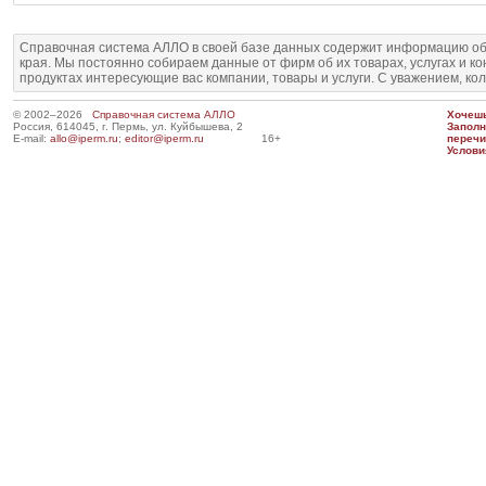
Справочная система АЛЛО в своей базе данных содержит информацию об
края. Мы постоянно собираем данные от фирм об их товарах, услугах и к
продуктах интересующие вас компании, товары и услуги. С уважением, ко
© 2002–2026
Справочная система АЛЛО
Хочешь
Россия, 614045, г. Пермь, ул. Куйбышева, 2
Запол
E-mail:
allo@iperm.ru
;
editor@iperm.ru
16+
перечи
Услови