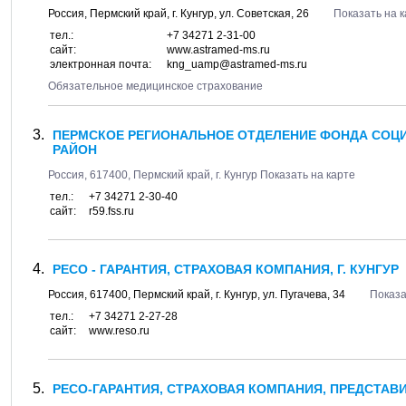
Россия,
Пермский край
, г.
Кунгур
, ул.
Советская, 26
Показать на 
тел.:
+7 34271 2-31-00
сайт:
www.astramed-ms.ru
электронная почта:
kng_uamp@astramed-ms.ru
Обязательное медицинское страхование
ПЕРМСКОЕ РЕГИОНАЛЬНОЕ ОТДЕЛЕНИЕ ФОНДА СОЦИ
РАЙОН
Россия,
617400
,
Пермский край
, г.
Кунгур
Показать на карте
тел.:
+7 34271 2-30-40
сайт:
r59.fss.ru
РЕСО - ГАРАНТИЯ, СТРАХОВАЯ КОМПАНИЯ, Г. КУНГУР
Россия,
617400
,
Пермский край
, г.
Кунгур
, ул.
Пугачева, 34
Показа
тел.:
+7 34271 2-27-28
сайт:
www.reso.ru
РЕСО-ГАРАНТИЯ, СТРАХОВАЯ КОМПАНИЯ, ПРЕДСТАВИ