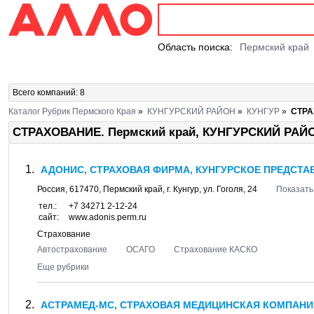
Область поиска:
Пермский край
Всего компаний: 8
Каталог Рубрик Пермского Края
»
КУНГУРСКИЙ РАЙОН
»
КУНГУР
»
СТР
СТРАХОВАНИЕ. Пермский край, КУНГУРСКИЙ РАЙ
АДОНИС, СТРАХОВАЯ ФИРМА, КУНГУРСКОЕ ПРЕДСТА
Россия,
617470
,
Пермский край
, г.
Кунгур
, ул.
Гоголя, 24
Показать
тел.:
+7 34271 2-12-24
сайт:
www.adonis.perm.ru
Страхование
Автострахование
ОСАГО
Страхование КАСКО
Еще рубрики
АСТРАМЕД-МС, СТРАХОВАЯ МЕДИЦИНСКАЯ КОМПАНИЯ