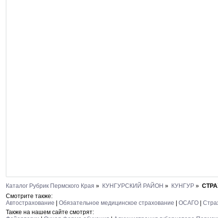
Каталог Рубрик Пермского Края
»
КУНГУРСКИЙ РАЙОН
»
КУНГУР
»
СТР
Смотрите также:
Автострахование
|
Обязательное медицинское страхование
|
ОСАГО
|
Стра
Также на нашем сайте смотрят: