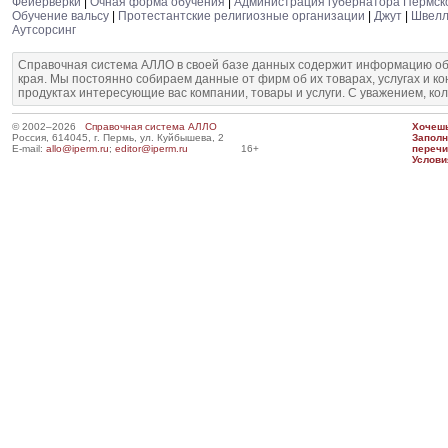
Фейерверки
|
Очная форма обучения
|
Администрация губернатора Пермско
Обучение вальсу
|
Протестантские религиозные организации
|
Джут
|
Швел
Аутсорсинг
Справочная система АЛЛО в своей базе данных содержит информацию об
края. Мы постоянно собираем данные от фирм об их товарах, услугах и к
продуктах интересующие вас компании, товары и услуги. С уважением, ко
© 2002–2026
Справочная система АЛЛО
Хочешь
Россия, 614045, г. Пермь, ул. Куйбышева, 2
Запол
E-mail:
allo@iperm.ru
;
editor@iperm.ru
16+
перечи
Услови