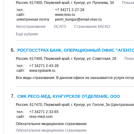
Россия,
617400
,
Пермский край
, г.
Кунгур
, ул.
Пугачева, 34
Показа
тел.:
+7 34271 2-27-28
сайт:
www.reso.ru
электронная почта:
perm_kungur@email.reso.ru
Автострахование
ОСАГО
Страхование КАСКО
Еще рубрики
РОСГОССТРАХ БАНК, ОПЕРАЦИОННЫЙ ОФИС "АГЕНТСТВ
Россия,
617400
,
Пермский край
, г.
Кунгур
, ул.
Советская, 26
Показ
тел.:
+7 34271 2-43-28
сайт:
www.rgsbank.ru
Все виды страхования. В данном офисе не оказываются услуги потр
СМК РЕСО-МЕД, КУНГУРСКОЕ ОТДЕЛЕНИЕ, ООО
Россия,
617470
,
Пермский край
, г.
Кунгур
, ул.
Гоголя, 3а
(Центральная
тел.:
+7 34271 2-33-65
сайт:
reso-med.com
Обязательное медицинское страхование
Обязательное медицинское страхование