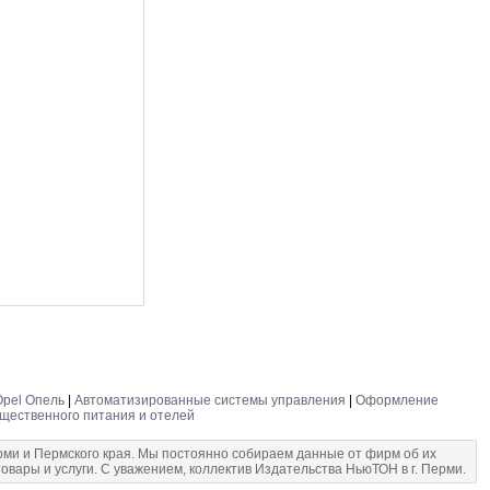
Opel Опель
|
Автоматизированные системы управления
|
Оформление
щественного питания и отелей
и и Пермского края. Мы постоянно собираем данные от фирм об их
овары и услуги. С уважением, коллектив Издательства НьюТОН в г. Перми.