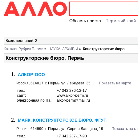
Область поиска:
Пермский край
Всего компаний: 2
Каталог Рубрик Перми
»
НАУКА. АРХИВЫ
»
Конструкторские бюро
Конструкторские бюро. Пермь
АЛКОР, ООО
Россия,
614017
, г.
Пермь
, ул.
Лебедева, 35
Показать на карте
тел.:
+7 342 276-12-17
сайт:
www.alkor-perm.ru
электронная почта:
alkor-perm@mail.ru
МАЯК, КОНСТРУКТОРСКОЕ БЮРО, ФГУП
Россия,
614990
, г.
Пермь
, ул.
Сергея Данщина, 19
Показать на к
тел.:
+7 342 237-17-90