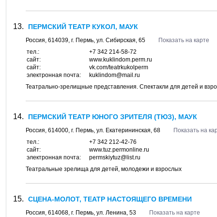
ПЕРМСКИЙ ТЕАТР КУКОЛ, МАУК
Россия,
614039
, г.
Пермь
, ул.
Сибирская, 65
Показать на карте
тел.:
+7 342 214-58-72
сайт:
www.kuklindom.perm.ru
сайт:
vk.com/teatrkukolperm
электронная почта:
kuklindom@mail.ru
Театрально-зрелищные представления. Спектакли для детей и взр
ПЕРМСКИЙ ТЕАТР ЮНОГО ЗРИТЕЛЯ (ТЮЗ), МАУК
Россия,
614000
, г.
Пермь
, ул.
Екатерининская, 68
Показать на ка
тел.:
+7 342 212-42-76
сайт:
www.tuz.permonline.ru
электронная почта:
permskiytuz@list.ru
Театральные зрелища для детей, молодежи и взрослых
СЦЕНА-МОЛОТ, ТЕАТР НАСТОЯЩЕГО ВРЕМЕНИ
Россия,
614068
, г.
Пермь
, ул.
Ленина, 53
Показать на карте