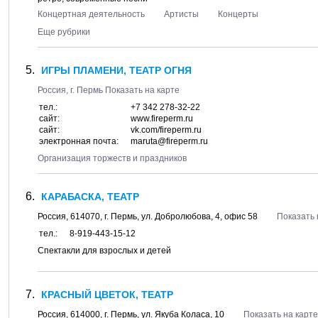
Концертная деятельность
Артисты
Концерты
Еще рубрики
ИГРЫ ПЛАМЕНИ, ТЕАТР ОГНЯ
Россия, г.
Пермь
Показать на карте
тел.:
+7 342 278-32-22
сайт:
www.fireperm.ru
сайт:
vk.com/fireperm.ru
электронная почта:
maruta@fireperm.ru
Организация торжеств и праздников
КАРАБАСКА, ТЕАТР
Россия,
614070
, г.
Пермь
, ул.
Добролюбова, 4
, офис 58
Показать 
тел.:
8-919-443-15-12
Спектакли для взрослых и детей
КРАСНЫЙ ЦВЕТОК, ТЕАТР
Россия,
614000
, г.
Пермь
, ул.
Якуба Коласа, 10
Показать на карте