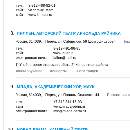
тел.:
8-912-488-82-01
сайт:
vk.com/kc_teatr
сайт:
www.kc-teatr.ru
ЛЯЛЛЕН, АВТОРСКИЙ ТЕАТР АРНОЛЬДА РАЙНИКА
Россия,
614039
, г.
Пермь
, ул.
Сибирская, 59
(Дом офицеров)
Пока
тел.:
8-919-491-98-85
сайт:
www.lallen.ru
электронная почта:
lallen@mail.ru
1) Учебно-репетиторская работа 2) Концертная работа
Танцы обучение
Концерты
Школа танцев
МЛАДА, АКАДЕМИЧЕСКИЙ ХОР, МАУК
Россия,
614039
, г.
Пермь
, ул.
Полины Осипенко, 44
Показать на 
тел.:
+7 342 244-15-03
сайт:
www.mlada-perm.ru
электронная почта:
info@mlada-perm.ru
НОВАЯ ДРАМА, КАМЕРНЫЙ ТЕАТР