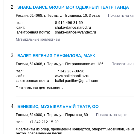
SHAKE DANCE GROUP, МОЛОДЁЖНЫЙ ТЕАТР ТАНЦА
Россия,
614068
, г.
Пермь
, ул.
Букирева, 10
, 3 этаж
Показать на ка
тел.:
8-912-496-31-69
сайт:
shake-dance.narod.ru
электронная почта:
shake-dance@yandex.ru
Музыкальные коллективы
БАЛЕТ ЕВГЕНИЯ ПАНФИЛОВА, МАУК
Россия,
614068
, г.
Пермь
, ул.
Петропавловская, 185
Показать на 
тел.:
+7 342 237-09-98
сайт:
www.balletpanfilov.ru
электронная почта:
ballet.panfilov@gmail.com
Театральная деятельность
БЕНЕФИС, МУЗЫКАЛЬНЫЙ ТЕАТР, ОО
Россия,
614000
, г.
Пермь
, ул.
Пермская, 60
Показать на карте
тел.:
+7 342 212-15-20
Фрагменты из опер, проведение концертов, оперетт, мюзиклов, не и
ретро, современные песни