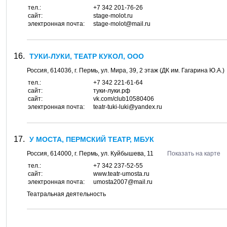
тел.:
+7 342 201-76-26
сайт:
stage-molot.ru
электронная почта:
stage-molot@mail.ru
ТУКИ-ЛУКИ, ТЕАТР КУКОЛ, ООО
Россия,
614036
, г.
Пермь
, ул.
Мира, 39
, 2 этаж (ДК им. Гагарина Ю.А.)
тел.:
+7 342 221-61-64
сайт:
туки-луки.рф
сайт:
vk.com/club10580406
электронная почта:
teatr-tuki-luki@yandex.ru
У МОСТА, ПЕРМСКИЙ ТЕАТР, МБУК
Россия,
614000
, г.
Пермь
, ул.
Куйбышева, 11
Показать на карте
тел.:
+7 342 237-52-55
сайт:
www.teatr-umosta.ru
электронная почта:
umosta2007@mail.ru
Театральная деятельность