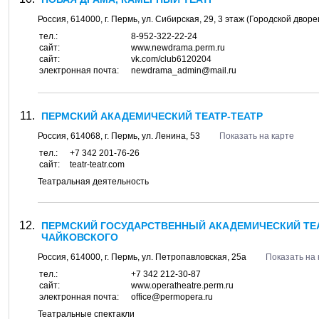
Россия,
614000
, г.
Пермь
, ул.
Сибирская, 29
, 3 этаж (Городской двор
тел.:
8-952-322-22-24
сайт:
www.newdrama.perm.ru
сайт:
vk.com/club6120204
электронная почта:
newdrama_admin@mail.ru
ПЕРМСКИЙ АКАДЕМИЧЕСКИЙ ТЕАТР-ТЕАТР
Россия,
614068
, г.
Пермь
, ул.
Ленина, 53
Показать на карте
тел.:
+7 342 201-76-26
сайт:
teatr-teatr.com
Театральная деятельность
ПЕРМСКИЙ ГОСУДАРСТВЕННЫЙ АКАДЕМИЧЕСКИЙ ТЕАТ
ЧАЙКОВСКОГО
Россия,
614000
, г.
Пермь
, ул.
Петропавловская, 25а
Показать на 
тел.:
+7 342 212-30-87
сайт:
www.operatheatre.perm.ru
электронная почта:
office@permopera.ru
Театральные спектакли