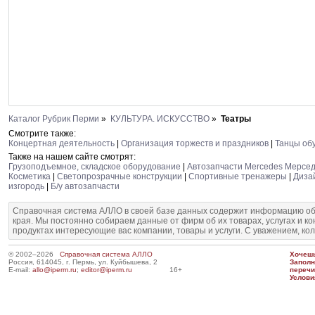
Каталог Рубрик Перми
»
КУЛЬТУРА. ИСКУССТВО
»
Театры
Смотрите также:
Концертная деятельность
|
Организация торжеств и праздников
|
Танцы об
Также на нашем сайте смотрят:
Грузоподъемное, складское оборудование
|
Автозапчасти Mercedes Мерсе
Косметика
|
Светопрозрачные конструкции
|
Спортивные тренажеры
|
Диза
изгородь
|
Б/у автозапчасти
Справочная система АЛЛО в своей базе данных содержит информацию об
края. Мы постоянно собираем данные от фирм об их товарах, услугах и к
продуктах интересующие вас компании, товары и услуги. С уважением, ко
© 2002–2026
Справочная система АЛЛО
Хочешь
Россия, 614045, г. Пермь, ул. Куйбышева, 2
Запол
E-mail:
allo@iperm.ru
;
editor@iperm.ru
16+
перечи
Услови