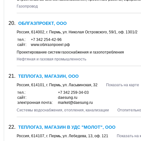
Газопровод
ОБЛГАЗПРОЕКТ, ООО
Россия,
614002
, г.
Пермь
, ул.
Николая Островского, 59/1
, оф. 1301/2
тел.:
+7 342 254-42-96
сайт:
www.облгазпроект.рф
Проектирование систем газоснабжения и газопотребления
Нефтяная и газовая промышленность
ТЕПЛОГАЗ, МАГАЗИН, ООО
Россия,
614101
, г.
Пермь
, ул.
Ласьвинская, 32
Показать на карте
тел.:
+7 342 259-34-03
сайт:
daesung.ru
электронная почта:
market@daesung.ru
Системы водоснабжения, отопления, канализации
Отопительно
ТЕПЛОГАЗ, МАГАЗИН В УДС "МОЛОТ", ООО
Россия,
614107
, г.
Пермь
, ул.
Лебедева, 13
, оф. 121
Показать на 