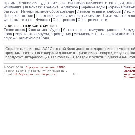
Промышленное оборудование
|
Системы водоснабжения, отопления, кана
коммуникации монтаж и ремонт
|
Арматура
|
Бурение воды
|
Бурение скваж
Затворы
|
Измерительное оборудование
|
Измерительные приборы
|
Изоля
Предохранители
|
Проектирование инженерных систем
|
Системы отоплен
Фильтры газовые
|
Фланцы
|
Электроника
|
Электросчетчики
Также на нашем сайте смотрят:
Евровагонка
|
Консалтинг
|
Аудит
|
Сетевое, телекоммуникационное оборуд
пола
|
Ворота, шлагбаумы, ограждения
|
Акриловые ванны
|
Автомагнитолы
службы Пермского района
Справочная система АЛЛО в своей базе данных содержит информацию об
края. Мы постоянно собираем данные от фирм об их товарах, услугах и к
продуктах интересующие вас компании, товары и услуги. С уважением, ко
© 2002–2026
Справочная система АЛЛО
Хочешь
Россия, 614045, г. Пермь, ул. Куйбышева, 2
Запол
E-mail:
allo@iperm.ru
;
editor@iperm.ru
16+
перечи
Услови