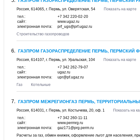
ГАЗПРОМ ГАЗОРАСПРЕДЕЛЕНИЕ ПЕРМЬ, ПЕРМСКИЙ 
Россия,
614065
, г.
Пермь
, ул.
Оверятская, 54
Показать на карте
тел.:
+7 342 220-02-20
сайт:
www.ugaz.ru
электронная почта:
prf_ugs@prf.ugaz.ru
Строительство газопроводов
ГАЗПРОМ ГАЗОРАСПРЕДЕЛЕНИЕ ПЕРМЬ, ПЕРМСКИЙ Ф
Россия,
614107
, г.
Пермь
, ул.
Уральская, 104
Показать на карте
тел.:
+7 342 262-79-07
сайт:
ugaz.ru
электронная почта:
upr@pf.ugaz.ru
Газ
Котельные
ГАЗПРОМ МЕЖРЕГИОНГАЗ ПЕРМЬ, ТЕРРИТОРИАЛЬНЫ
Россия,
614031
, г.
Пермь
, ул.
Костычева, 20
, оф. 1
Показать на к
тел.:
+7 342 260-11-11
сайт:
www.permrg.ru
электронная почта:
gaz171@prg.perm.ru
Расчеты за газ, обмен книжек, оформление льгот для населения, п