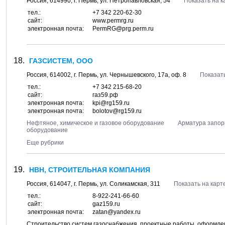
Россия,
614990
, г.
Пермь
, ул.
Петропавловская, 54
Показать на к
тел.:
+7 342 220-62-30
сайт:
www.permrg.ru
электронная почта:
PermRG@prg.perm.ru
ГАЗСИСТЕМ, ООО
Россия,
614002
, г.
Пермь
, ул.
Чернышевского, 17а
, оф. 8
Показать
тел.:
+7 342 215-68-20
сайт:
газ59.рф
электронная почта:
kpi@rg159.ru
электронная почта:
bolotov@rg159.ru
Нефтяное, химическое и газовое оборудование
Арматура запор
оборудование
Еще рубрики
НВН, СТРОИТЕЛЬНАЯ КОМПАНИЯ
Россия,
614047
, г.
Пермь
, ул.
Соликамская, 311
Показать на карт
тел.:
8-922-241-66-60
сайт:
gaz159.ru
электронная почта:
zatan@yandex.ru
Строительство систем газоснабжения, проектные работы, оформл