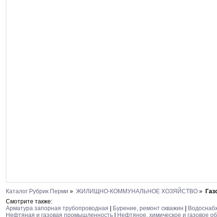
Каталог Рубрик Перми
»
ЖИЛИЩНО-КОММУНАЛЬНОЕ ХОЗЯЙСТВО
»
Газ
Смотрите также:
Арматура запорная трубопроводная
|
Бурение, ремонт скважин
|
Водоснабж
Нефтяная и газовая промышленность
|
Нефтяное, химическое и газовое о