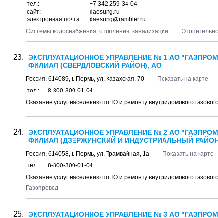
тел.:
+7 342 259-34-04
сайт:
daesung.ru
электронная почта:
daesung@rambler.ru
Системы водоснабжения, отопления, канализации
Отопительно
ЭКСПЛУАТАЦИОННОЕ УПРАВЛЕНИЕ № 1 АО "ГАЗПРОМ
ФИЛИАЛ (СВЕРДЛОВСКИЙ РАЙОН), АО
Россия,
614089
, г.
Пермь
, ул.
Казахская, 70
Показать на карте
тел.:
8-800-300-01-04
Оказание услуг населению по ТО и ремонту внутридомового газовог
ЭКСПЛУАТАЦИОННОЕ УПРАВЛЕНИЕ № 2 АО "ГАЗПРОМ
ФИЛИАЛ (ДЗЕРЖИНСКИЙ И ИНДУСТРИАЛЬНЫЙ РАЙОН
Россия,
614058
, г.
Пермь
, ул.
Трамвайная, 1а
Показать на карте
тел.:
8-800-300-01-04
Оказание услуг населению по ТО и ремонту внутридомового газовог
Газопровод
ЭКСПЛУАТАЦИОННОЕ УПРАВЛЕНИЕ № 3 АО "ГАЗПРОМ