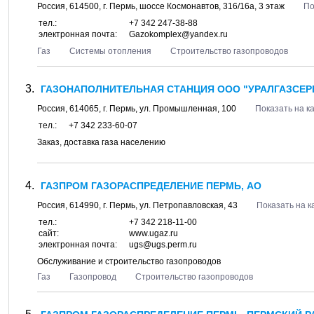
Россия,
614500
, г.
Пермь
, шоссе
Космонавтов, 316/16а
, 3 этаж
По
тел.:
+7 342 247-38-88
электронная почта:
Gazokomplex@yandex.ru
Газ
Системы отопления
Строительство газопроводов
ГАЗОНАПОЛНИТЕЛЬНАЯ СТАНЦИЯ ООО "УРАЛГАЗСЕР
Россия,
614065
, г.
Пермь
, ул.
Промышленная, 100
Показать на к
тел.:
+7 342 233-60-07
Заказ, доставка газа населению
ГАЗПРОМ ГАЗОРАСПРЕДЕЛЕНИЕ ПЕРМЬ, АО
Россия,
614990
, г.
Пермь
, ул.
Петропавловская, 43
Показать на к
тел.:
+7 342 218-11-00
сайт:
www.ugaz.ru
электронная почта:
ugs@ugs.perm.ru
Обслуживание и строительство газопроводов
Газ
Газопровод
Строительство газопроводов