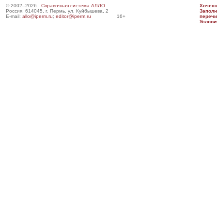
© 2002–2026
Справочная система АЛЛО
Хочешь
Россия, 614045, г. Пермь, ул. Куйбышева, 2
Запол
E-mail:
allo@iperm.ru
;
editor@iperm.ru
16+
перечи
Услови