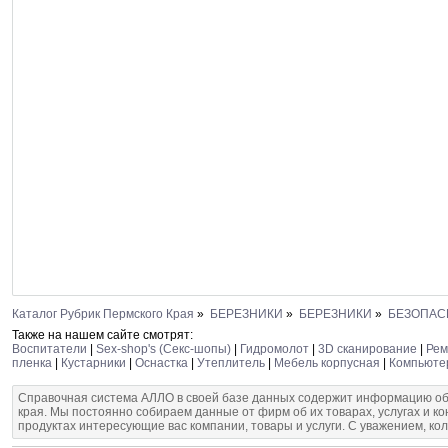
Каталог Рубрик Пермского Края
»
БЕРЕЗНИКИ
»
БЕРЕЗНИКИ
»
БЕЗОПАС
Также на нашем сайте смотрят:
Воспитатели
|
Sex-shop's (Секс-шопы)
|
Гидромолот
|
3D сканирование
|
Рем
пленка
|
Кустарники
|
Оснастка
|
Утеплитель
|
Мебель корпусная
|
Компьюте
Справочная система АЛЛО в своей базе данных содержит информацию об
края. Мы постоянно собираем данные от фирм об их товарах, услугах и к
продуктах интересующие вас компании, товары и услуги. С уважением, ко