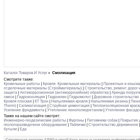
Каталог Товаров И Услуг
»
Смолизация
Смотрите также:
Кровельные работы
|
Кровля. Кровельные материалы
|
Проектные и изыска
отделочные материалы (Стройматериалы)
|
Строительство, ремонт дорог 
защита
|
Антикоррозионная (антикоррозийная) обработка
|
Аренда погрузч
смеси
|
Гидроизоляция
|
Гидроклин
|
Гидромолот
|
Дорожное строительство
Кровля плоская
|
КТ Трон
|
Напыляемая кровля
|
Напыляемая резина
|
Пено
Therm)
|
Силикатизация
|
Струйная цементация
|
Теплоизоляционная краск
Усиление фундамента
|
Утепление пенополиуретаном
|
Утепление фасадо
Также на нашем сайте смотрят:
Инженерно-геодезические работы
|
Фургоны
|
Питомники собак
|
Покрытия 
геологоразведочное оборудование
|
Таблички
|
Строительство деревянное
бутыли
|
Еда