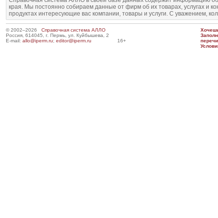
Справочная система АЛЛО в своей базе данных содержит информацию об
края. Мы постоянно собираем данные от фирм об их товарах, услугах и к
продуктах интересующие вас компании, товары и услуги. С уважением, ко
© 2002–2026
Справочная система АЛЛО
Хочешь
Россия, 614045, г. Пермь, ул. Куйбышева, 2
Запол
E-mail:
allo@iperm.ru
;
editor@iperm.ru
16+
перечи
Услови