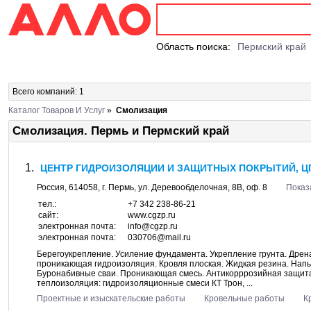
Область поиска:
Пермский край
Всего компаний: 1
Каталог Товаров И Услуг
»
Смолизация
Смолизация. Пермь и Пермский край
ЦЕНТР ГИДРОИЗОЛЯЦИИ И ЗАЩИТНЫХ ПОКРЫТИЙ, ЦГ
Россия,
614058
, г.
Пермь
, ул.
Деревообделочная, 8В
, оф. 8
Показ
тел.:
+7 342 238-86-21
сайт:
www.cgzp.ru
электронная почта:
info@cgzp.ru
электронная почта:
030706@mail.ru
Берегоукрепление. Усиление фундамента. Укрепление грунта. Дрен
проникающая гидроизоляция. Кровля плоская. Жидкая резина. Нап
Буронабивные сваи. Проникающая смесь. Антикорррозийная защит
теплоизоляция: гидроизоляционные смеси КТ Трон, ...
Проектные и изыскательские работы
Кровельные работы
К