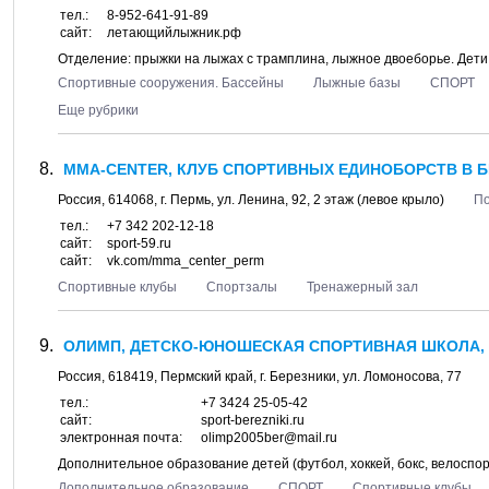
тел.:
8-952-641-91-89
сайт:
летающийлыжник.рф
Отделение: прыжки на лыжах с трамплина, лыжное двоеборье. Дети с
Спортивные сооружения. Бассейны
Лыжные базы
СПОРТ
Еще рубрики
ММА-CENTER, КЛУБ СПОРТИВНЫХ ЕДИНОБОРСТВ В Б
Россия,
614068
, г.
Пермь
, ул.
Ленина, 92
, 2 этаж (левое крыло)
По
тел.:
+7 342 202-12-18
сайт:
sport-59.ru
сайт:
vk.com/mma_center_perm
Спортивные клубы
Спортзалы
Тренажерный зал
ОЛИМП, ДЕТСКО-ЮНОШЕСКАЯ СПОРТИВНАЯ ШКОЛА,
Россия,
618419
,
Пермский край
, г.
Березники
, ул.
Ломоносова, 77
тел.:
+7 3424 25-05-42
сайт:
sport-berezniki.ru
электронная почта:
olimp2005ber@mail.ru
Дополнительное образование детей (футбол, хоккей, бокс, велоспор
Дополнительное образование
СПОРТ
Спортивные клубы