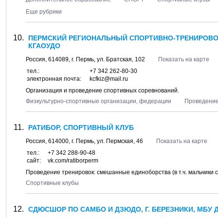
Еще рубрики
ПЕРМСКИЙ РЕГИОНАЛЬНЫЙ СПОРТИВНО-ТРЕНИРОВО
КГАОУДО
Россия,
614089
, г.
Пермь
, ул.
Братская, 102
Показать на карте
тел.:
+7 342 262-80-30
электронная почта:
kcfkiz@mail.ru
Организация и проведение спортивных соревнований.
Физкультурно-спортивные организации, федерации
Проведение
РАТИБОР, СПОРТИВНЫЙ КЛУБ
Россия,
614000
, г.
Пермь
, ул.
Пермская, 46
Показать на карте
тел.:
+7 342 288-90-48
сайт:
vk.com/ratiborperm
Проведение тренировок: смешанные единоборства (в т.ч. мальчики с 4
Спортивные клубы
СДЮСШОР ПО САМБО И ДЗЮДО, Г. БЕРЕЗНИКИ, МБУ 