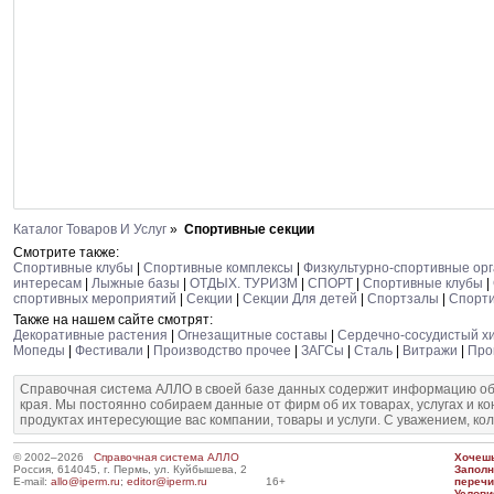
Каталог Товаров И Услуг
»
Спортивные секции
Смотрите также:
Спортивные клубы
|
Спортивные комплексы
|
Физкультурно-спортивные ор
интересам
|
Лыжные базы
|
ОТДЫХ. ТУРИЗМ
|
СПОРТ
|
Спортивные клубы
|
спортивных мероприятий
|
Секции
|
Секции Для детей
|
Спортзалы
|
Спорт
Также на нашем сайте смотрят:
Декоративные растения
|
Огнезащитные составы
|
Сердечно-сосудистый х
Мопеды
|
Фестивали
|
Производство прочее
|
ЗАГСы
|
Сталь
|
Витражи
|
Про
Справочная система АЛЛО в своей базе данных содержит информацию об
края. Мы постоянно собираем данные от фирм об их товарах, услугах и к
продуктах интересующие вас компании, товары и услуги. С уважением, ко
© 2002–2026
Справочная система АЛЛО
Хочешь
Россия, 614045, г. Пермь, ул. Куйбышева, 2
Запол
E-mail:
allo@iperm.ru
;
editor@iperm.ru
16+
перечи
Услови