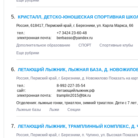
Еще рубрики
КРИСТАЛЛ, ДЕТСКО-ЮНОШЕСКАЯ СПОРТИВНАЯ ШКОЛ
Россия,
618417
,
Пермский край
, г.
Березники
, ул.
Карла Маркса, 66
тел.:
+7 3424 23-60-48
электронная почта:
berbasso@yandex.ru
Дополнительное образование
СПОРТ
Спортивные клубы
Еще рубрики
ЛЕТАЮЩИЙ ЛЫЖНИК, ЛЫЖНАЯ БАЗА, Д. НОВОЖИЛОВ
Россия,
Пермский край, г. Березники
, д.
Новожилово
Показать на кар
тел.:
8-992-227-35-54
сайт:
летающийлыжник.рф
электронная почта:
tramplin2015@bk.ru
Отделения: лыжные гонки, триатлон, зимний триатлон. Дети с 7 лет 
Лыжные базы
Лыжи
Секции
ЛЕТАЮЩИЙ ЛЫЖНИК, ТРАМПЛИННЫЙ КОМПЛЕКС, Д. 
Россия,
Пермский край, г. Березники
, п.
Чупино
, ул.
Высокая
Показать