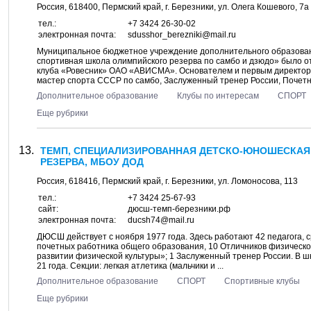
Россия,
618400
,
Пермский край
, г.
Березники
, ул.
Олега Кошевого, 7а
тел.:
+7 3424 26-30-02
электронная почта:
sdusshor_berezniki@mail.ru
Муниципальное бюджетное учреждение дополнительного образова
спортивная школа олимпийского резерва по самбо и дзюдо» было от
клуба «Ровесник» ОАО «АВИСМА». Основателем и первым директ
мастер спорта СССР по самбо, Заслуженный тренер России, Почетны
Дополнительное образование
Клубы по интересам
СПОРТ
Еще рубрики
ТЕМП, СПЕЦИАЛИЗИРОВАННАЯ ДЕТСКО-ЮНОШЕСКА
РЕЗЕРВА, МБОУ ДОД
Россия,
618416
,
Пермский край
, г.
Березники
, ул.
Ломоносова, 113
тел.:
+7 3424 25-67-93
сайт:
дюсш-темп-березники.рф
электронная почта:
ducsh74@mail.ru
ДЮСШ действует с ноября 1977 года. Здесь работают 42 педагога, 
почетных работника общего образования, 10 Отличников физической
развитии физической культуры»; 1 Заслуженный тренер России. В ш
21 года. Секции: легкая атлетика (мальчики и ...
Дополнительное образование
СПОРТ
Спортивные клубы
Еще рубрики