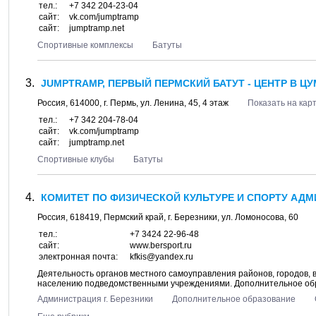
тел.:
+7 342 204-23-04
сайт:
vk.com/jumptramp
сайт:
jumptramp.net
Спортивные комплексы
Батуты
JUMPTRAMP, ПЕРВЫЙ ПЕРМСКИЙ БАТУТ - ЦЕНТР В ЦУ
Россия,
614000
, г.
Пермь
, ул.
Ленина, 45
, 4 этаж
Показать на кар
тел.:
+7 342 204-78-04
сайт:
vk.com/jumptramp
сайт:
jumptramp.net
Спортивные клубы
Батуты
КОМИТЕТ ПО ФИЗИЧЕСКОЙ КУЛЬТУРЕ И СПОРТУ АДМ
Россия,
618419
,
Пермский край
, г.
Березники
, ул.
Ломоносова, 60
тел.:
+7 3424 22-96-48
сайт:
www.bersport.ru
электронная почта:
kfkis@yandex.ru
Деятельность органов местного самоуправления районов, городов, 
населению подведомственными учреждениями. Дополнительное обр
Администрация г. Березники
Дополнительное образование