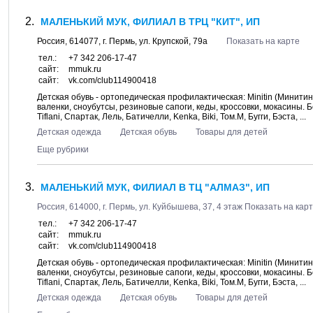
МАЛЕНЬКИЙ МУК, ФИЛИАЛ В ТРЦ "КИТ", ИП
Россия,
614077
, г.
Пермь
, ул.
Крупской, 79а
Показать на карте
тел.:
+7 342 206-17-47
сайт:
mmuk.ru
сайт:
vk.com/club114900418
Детская обувь - ортопедическая профилактическая: Minitin (Минитин)
валенки, сноубутсы, резиновые сапоги, кеды, кроссовки, мокасины. 
Tiflani, Спартак, Лель, Батичелли, Kenka, Biki, Том.М, Бугги, Бэста, ...
Детская одежда
Детская обувь
Товары для детей
Еще рубрики
МАЛЕНЬКИЙ МУК, ФИЛИАЛ В ТЦ "АЛМАЗ", ИП
Россия,
614000
, г.
Пермь
, ул.
Куйбышева, 37
, 4 этаж
Показать на кар
тел.:
+7 342 206-17-47
сайт:
mmuk.ru
сайт:
vk.com/club114900418
Детская обувь - ортопедическая профилактическая: Minitin (Минитин)
валенки, сноубутсы, резиновые сапоги, кеды, кроссовки, мокасины. 
Tiflani, Спартак, Лель, Батичелли, Kenka, Biki, Том.М, Бугги, Бэста, ...
Детская одежда
Детская обувь
Товары для детей