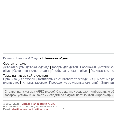
Каталог Товаров И Услуг
»
Школьная обувь
Смотрите также:
Детская обувь
|
Детская одежда
|
Товары для детей
|
Босоножки
|
Детские ко
обувь
|
Ортопедические товары
|
Профилактическая обувь
|
Резиновые сапо
Также на нашем сайте смотрят:
Организация похорон
|
Комплекты спутникового телевидения
|
Высотные р
планшетов
|
Фильтры газовые
|
Проведение рекламных кампаний
|
Эпиляци
Справочная система АЛЛО в своей базе данных содержит информацию об
товарах, услугах и контактах и следим за актуальностью этой информации
© 2002–2026
Справочная система АЛЛО
Россия, 614045, г. Пермь, ул. Куйбышева, 2
E-mail:
allo@iperm.ru
;
editor@iperm.ru
16+