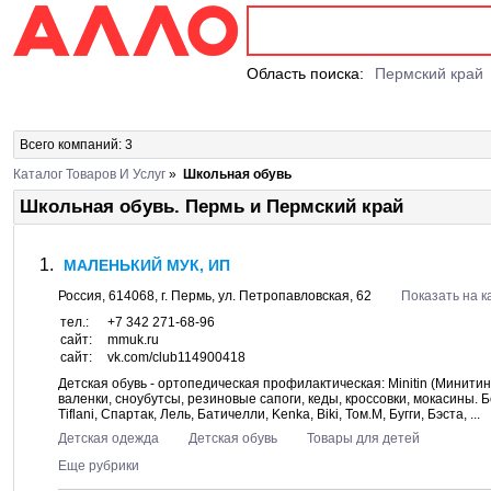
Область поиска:
Пермский край
Всего компаний: 3
Каталог Товаров И Услуг
»
Школьная обувь
Школьная обувь. Пермь и Пермский край
МАЛЕНЬКИЙ МУК, ИП
Россия,
614068
, г.
Пермь
, ул.
Петропавловская, 62
Показать на к
тел.:
+7 342 271-68-96
сайт:
mmuk.ru
сайт:
vk.com/club114900418
Детская обувь - ортопедическая профилактическая: Minitin (Минитин)
валенки, сноубутсы, резиновые сапоги, кеды, кроссовки, мокасины. 
Tiflani, Спартак, Лель, Батичелли, Kenka, Biki, Том.М, Бугги, Бэста, ...
Детская одежда
Детская обувь
Товары для детей
Еще рубрики