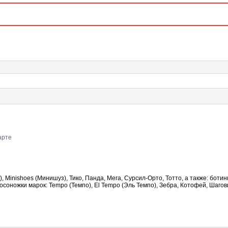
арте
, Minishoes (Минишуз), Тико, Панда, Мега, Сурсил-Орто, Тотто, а также: ботин
Босоножки марок: Tempo (Темпо), El Tempo (Эль Темпо), Зебра, Котофей, Шагов