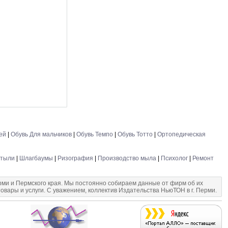
ей
|
Обувь Для мальчиков
|
Обувь Темпо
|
Обувь Тотто
|
Ортопедическая
стыли
|
Шлагбаумы
|
Ризография
|
Производство мыла
|
Психолог
|
Ремонт
и и Пермского края. Мы постоянно собираем данные от фирм об их
овары и услуги. С уважением, коллектив Издательства НьюТОН в г. Перми.