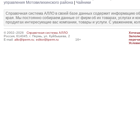
управления Мотовилихинского района
|
Чайники
Справочная система АЛЛО в своей базе данных содержит информацию об
края. Мы постоянно собираем данные от фирм об их товарах, услугах и к
продуктах интересующие вас компании, товары и услуги. С уважением, ко
© 2002–2026
Справочная система АЛЛО
Хочешь
Россия, 614045, г. Пермь, ул. Куйбышева, 2
Запол
E-mail:
allo@iperm.ru
;
editor@iperm.ru
16+
перечи
Услови