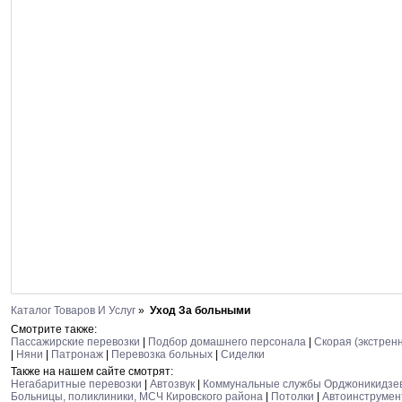
Каталог Товаров И Услуг
»
Уход За больными
Смотрите также:
Пассажирские перевозки
|
Подбор домашнего персонала
|
Скорая (экстрен
|
Няни
|
Патронаж
|
Перевозка больных
|
Сиделки
Также на нашем сайте смотрят:
Негабаритные перевозки
|
Автозвук
|
Коммунальные службы Орджоникидзев
Больницы, поликлиники, МСЧ Кировского района
|
Потолки
|
Автоинструмен