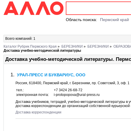
Область поиска:
Пермский край
Всего компаний: 1
Каталог Рубрик Пермского Края
»
БЕРЕЗНИКИ
»
БЕРЕЗНИКИ
»
ОБРАЗОВА
Доставка учебно-методической литературы
Доставка учебно-методической литературы. Перм
УРАЛ-ПРЕСС И БУКВАРИУС, ООО
Россия,
618400
,
Пермский край
, г.
Березники
, пр.
Советский, 3
, оф. 1
тел.:
+7 3424 26-68-72
электронная почта:
i-protopopova@ural-press.ru
Доставка учебников, тетрадей, учебно-методической литературы в 
доставка корреспонденции до организаций собственной курьерской
Доставка корреспонденции