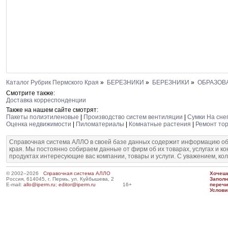
Каталог Рубрик Пермского Края
»
БЕРЕЗНИКИ
»
БЕРЕЗНИКИ
»
ОБРАЗОВА
Смотрите также:
Доставка корреспонденции
Также на нашем сайте смотрят:
Пакеты полиэтиленовые
|
Производство систем вентиляции
|
Сумки На сне
Оценка недвижимости
|
Пиломатериалы
|
Комнатные растения
|
Ремонт тор
Справочная система АЛЛО в своей базе данных содержит информацию об
края. Мы постоянно собираем данные от фирм об их товарах, услугах и к
продуктах интересующие вас компании, товары и услуги. С уважением, ко
© 2002–2026
Справочная система АЛЛО
Хочешь
Россия, 614045, г. Пермь, ул. Куйбышева, 2
Запол
E-mail:
allo@iperm.ru
;
editor@iperm.ru
16+
перечи
Услови