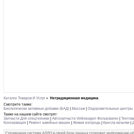
Каталог Товаров И Услуг
»
Нетрадиционная медицина
Смотрите также:
Биологически активные добавки (БАД)
|
Массаж
|
Оздоровительные центры
Также на нашем сайте смотрят:
Запчасти Для спецтехники
|
Автозапчасти Volkswagen Фольксваген
|
Тентов
Консервация
|
Ремонт швейных машин
|
Живая изгородь
|
Кресла качалки
|
Справочная система АЛЛО в своей базе данных содержит информацию об