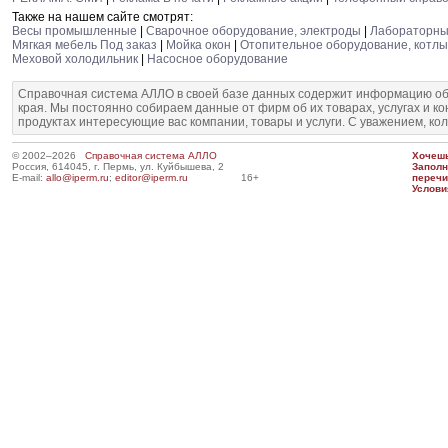
Также на нашем сайте смотрят:
Весы промышленные
|
Сварочное оборудование, электроды
|
Лабораторн
Мягкая мебель Под заказ
|
Мойка окон
|
Отопительное оборудование, котлы
Меховой холодильник
|
Насосное оборудование
Справочная система АЛЛО в своей базе данных содержит информацию об
края. Мы постоянно собираем данные от фирм об их товарах, услугах и к
продуктах интересующие вас компании, товары и услуги. С уважением, ко
© 2002–2026
Справочная система АЛЛО
Хочешь
Россия, 614045, г. Пермь, ул. Куйбышева, 2
Запол
E-mail:
allo@iperm.ru
;
editor@iperm.ru
16+
перечи
Услови