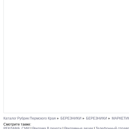
Каталог Рубрик Пермского Края
»
БЕРЕЗНИКИ
»
БЕРЕЗНИКИ
»
МАРКЕТИ
Смотрите также:
РЕКЛАМА. СМИ
|
Реклама В печати
|
Рекламные акции
|
Телефонный справо