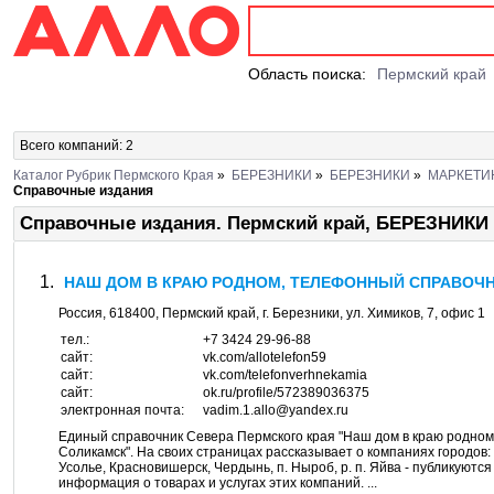
Область поиска:
Пермский край
Всего компаний: 2
Каталог Рубрик Пермского Края
»
БЕРЕЗНИКИ
»
БЕРЕЗНИКИ
»
МАРКЕТИ
Справочные издания
Справочные издания. Пермский край, БЕРЕЗНИКИ
НАШ ДОМ В КРАЮ РОДНОМ, ТЕЛЕФОННЫЙ СПРАВОЧН
Россия,
618400
,
Пермский край
, г.
Березники
, ул.
Химиков, 7
, офис 1
тел.:
+7 3424 29-96-88
сайт:
vk.com/allotelefon59
сайт:
vk.com/telefonverhnekamia
сайт:
ok.ru/profile/572389036375
электронная почта:
vadim.1.allo@yandex.ru
Единый справочник Севера Пермского края "Наш дом в краю родном"
Соликамск". На своих страницах рассказывает о компаниях городов: 
Усолье, Красновишерск, Чердынь, п. Ныроб, р. п. Яйва - публикуютс
информация о товарах и услугах этих компаний. ...