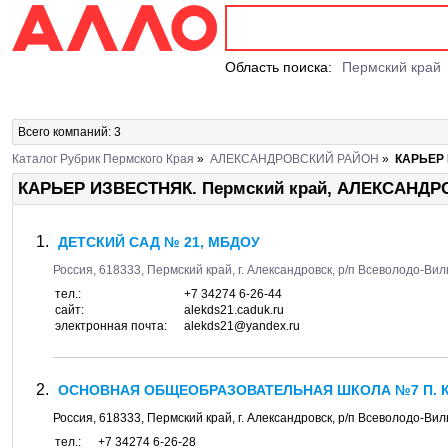
Область поиска:
Пермский край
Всего компаний: 3
Каталог Рубрик Пермского Края
»
АЛЕКСАНДРОВСКИЙ РАЙОН
»
КАРЬЕР
КАРЬЕР ИЗВЕСТНЯК. Пермский край, АЛЕКСАНД
ДЕТСКИЙ САД № 21, МБДОУ
Россия,
618333
,
Пермский край, г. Александровск, р/п Всеволодо-Вил
тел.:
+7 34274 6-26-44
сайт:
alekds21.caduk.ru
электронная почта:
alekds21@yandex.ru
ОСНОВНАЯ ОБЩЕОБРАЗОВАТЕЛЬНАЯ ШКОЛА №7 П. К
Россия,
618333
,
Пермский край, г. Александровск, р/п Всеволодо-Вил
тел.:
+7 34274 6-26-28