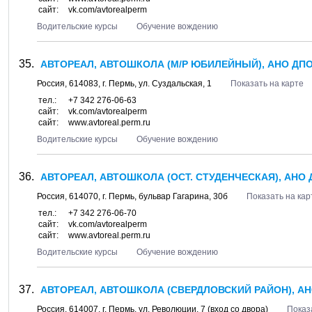
сайт:
vk.com/avtorealperm
Водительские курсы
Обучение вождению
АВТОРЕАЛ, АВТОШКОЛА (М/Р ЮБИЛЕЙНЫЙ), АНО ДП
Россия,
614083
, г.
Пермь
, ул.
Суздальская, 1
Показать на карте
тел.:
+7 342 276-06-63
сайт:
vk.com/avtorealperm
сайт:
www.avtoreal.perm.ru
Водительские курсы
Обучение вождению
АВТОРЕАЛ, АВТОШКОЛА (ОСТ. СТУДЕНЧЕСКАЯ), АНО 
Россия,
614070
, г.
Пермь
, бульвар
Гагарина, 30б
Показать на кар
тел.:
+7 342 276-06-70
сайт:
vk.com/avtorealperm
сайт:
www.avtoreal.perm.ru
Водительские курсы
Обучение вождению
АВТОРЕАЛ, АВТОШКОЛА (СВЕРДЛОВСКИЙ РАЙОН), А
Россия,
614007
, г.
Пермь
, ул.
Революции, 7
(вход со двора)
Показ