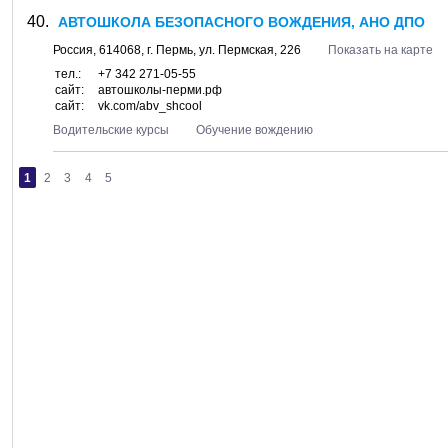
АВТОШКОЛА БЕЗОПАСНОГО ВОЖДЕНИЯ, АНО ДПО
Россия,
614068
, г.
Пермь
, ул.
Пермская, 226
Показать на карте
тел.:
+7 342 271-05-55
сайт:
автошколы-перми.рф
сайт:
vk.com/abv_shcool
Водительские курсы
Обучение вождению
1
2
3
4
5