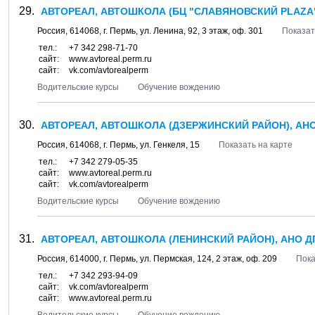
АВТОРЕАЛ, АВТОШКОЛА (БЦ "СЛАВЯНОВСКИЙ PLAZA"
Россия,
614068
, г.
Пермь
, ул.
Ленина, 92
, 3 этаж, оф. 301
Показат
тел.:
+7 342 298-71-70
сайт:
www.avtoreal.perm.ru
сайт:
vk.com/avtorealperm
Водительские курсы
Обучение вождению
АВТОРЕАЛ, АВТОШКОЛА (ДЗЕРЖИНСКИЙ РАЙОН), АН
Россия,
614068
, г.
Пермь
, ул.
Генкеля, 15
Показать на карте
тел.:
+7 342 279-05-35
сайт:
www.avtoreal.perm.ru
сайт:
vk.com/avtorealperm
Водительские курсы
Обучение вождению
АВТОРЕАЛ, АВТОШКОЛА (ЛЕНИНСКИЙ РАЙОН), АНО Д
Россия,
614000
, г.
Пермь
, ул.
Пермская, 124
, 2 этаж, оф. 209
Пока
тел.:
+7 342 293-94-09
сайт:
vk.com/avtorealperm
сайт:
www.avtoreal.perm.ru