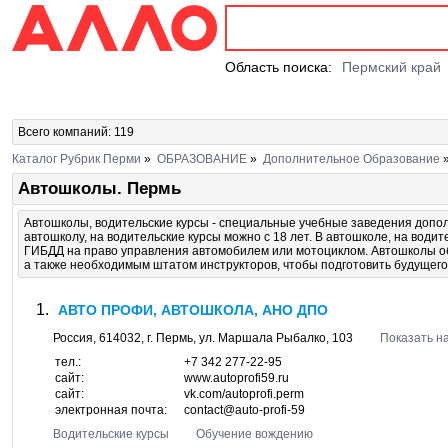
Область поиска:
Пермский край
Всего компаний: 119
Каталог Рубрик Перми
»
ОБРАЗОВАНИЕ
»
Дополнительное Образование
Автошколы. Пермь
Автошколы, водительские курсы - специальные учебные заведения допол
автошколу, на водительские курсы можно с 18 лет. В автошколе, на водит
ГИБДД на право управления автомобилем или мотоциклом. Автошколы о
а также необходимым штатом инструкторов, чтобы подготовить будущего
АВТО ПРОФИ, АВТОШКОЛА, АНО ДПО
Россия,
614032
, г.
Пермь
, ул.
Маршала Рыбалко, 103
Показать на
тел.:
+7 342 277-22-95
сайт:
www.autoprofi59.ru
сайт:
vk.com/autoprofi.perm
электронная почта:
contact@auto-profi-59
Водительские курсы
Обучение вождению