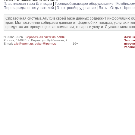
Пластиковая тара Для воды
|
Горнодобывающее оборудование
|
Комбикор
Перезарядка огнетушителей
|
Электрооборудование
|
Яхты
|
Отдых
|
Крепе
Справочная система АЛЛО в своей базе данных содержит информацию об
края. Мы постоянно собираем данные от фирм об их товарах, услугах и к
продуктах интересующие вас компании, товары и услуги. С уважением, ко
© 2002–2026
Справочная система АЛЛО
Хочешь
Россия, 614045, г. Пермь, ул. Куйбышева, 2
Запол
E-mail:
allo@iperm.ru
;
editor@iperm.ru
16+
перечи
Услови