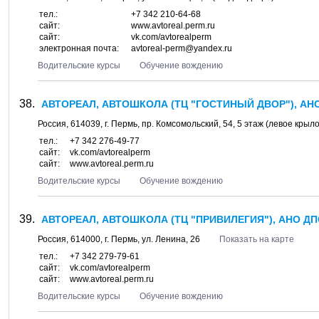
тел.:
+7 342 210-64-68
сайт:
www.avtoreal.perm.ru
сайт:
vk.com/avtorealperm
электронная почта:
avtoreal-perm@yandex.ru
Водительские курсы
Обучение вождению
АВТОРЕАЛ, АВТОШКОЛА (ТЦ "ГОСТИНЫЙ ДВОР"), АН
Россия,
614039
, г.
Пермь
, пр.
Комсомольский, 54
, 5 этаж (левое крыл
тел.:
+7 342 276-49-77
сайт:
vk.com/avtorealperm
сайт:
www.avtoreal.perm.ru
Водительские курсы
Обучение вождению
АВТОРЕАЛ, АВТОШКОЛА (ТЦ "ПРИВИЛЕГИЯ"), АНО Д
Россия,
614000
, г.
Пермь
, ул.
Ленина, 26
Показать на карте
тел.:
+7 342 279-79-61
сайт:
vk.com/avtorealperm
сайт:
www.avtoreal.perm.ru
Водительские курсы
Обучение вождению