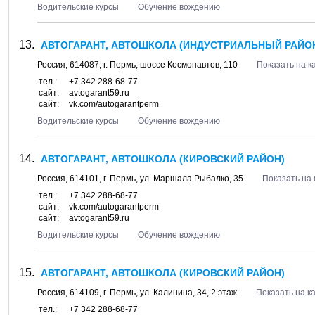
Водительские курсы
Обучение вождению
АВТОГАРАНТ, АВТОШКОЛА (ИНДУСТРИАЛЬНЫЙ РАЙО
Россия,
614087
, г.
Пермь
, шоссе
Космонавтов, 110
Показать на к
тел.:
+7 342 288-68-77
сайт:
avtogarant59.ru
сайт:
vk.com/autogarantperm
Водительские курсы
Обучение вождению
АВТОГАРАНТ, АВТОШКОЛА (КИРОВСКИЙ РАЙОН)
Россия,
614101
, г.
Пермь
, ул.
Маршала Рыбалко, 35
Показать на 
тел.:
+7 342 288-68-77
сайт:
vk.com/autogarantperm
сайт:
avtogarant59.ru
Водительские курсы
Обучение вождению
АВТОГАРАНТ, АВТОШКОЛА (КИРОВСКИЙ РАЙОН)
Россия,
614109
, г.
Пермь
, ул.
Калинина, 34
, 2 этаж
Показать на к
тел.:
+7 342 288-68-77