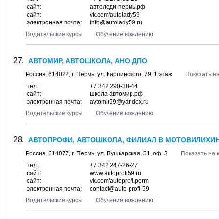
сайт:
автоледи-пермь.рф
сайт:
vk.com/autolady59
электронная почта:
info@autolady59.ru
Водительские курсы
Обучение вождению
АВТОМИР, АВТОШКОЛА, АНО ДПО
Россия,
614022
, г.
Пермь
, ул.
Карпинского, 79
, 1 этаж
Показать на
тел.:
+7 342 290-38-44
сайт:
школа-автомир.рф
электронная почта:
avtomir59@yandex.ru
Водительские курсы
Обучение вождению
АВТОПРОФИ, АВТОШКОЛА, ФИЛИАЛ В МОТОВИЛИХИН
Россия,
614077
, г.
Пермь
, ул.
Пушкарская, 51
, оф. 3
Показать на 
тел.:
+7 342 247-26-27
сайт:
www.autoprofi59.ru
сайт:
vk.com/autoprofi.perm
электронная почта:
contact@auto-profi-59
Водительские курсы
Обучение вождению