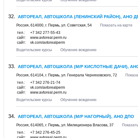
Водительские курсы
Обучение вождению
АВТОРЕАЛ, АВТОШКОЛА (ЛЕНИНСКИЙ РАЙОН), АНО Д
Россия,
614000
, г.
Пермь
, ул.
Советская, 54
Показать на карте
тел.:
+7 342 277-55-43
сайт:
www.avtoreal.perm.ru
сайт:
vk.com/avtorealperm
Водительские курсы
Обучение вождению
АВТОРЕАЛ, АВТОШКОЛА (М/Р КИСЛОТНЫЕ ДАЧИ), АН
Россия,
614104
, г.
Пермь
, ул.
Генерала Черняховского, 72
Показа
тел.:
+7 342 276-21-74
сайт:
vk.com/avtorealperm
сайт:
www.avtoreal.perm.ru
Водительские курсы
Обучение вождению
АВТОРЕАЛ, АВТОШКОЛА (М/Р НАГОРНЫЙ), АНО ДПО
Россия,
614065
, г.
Пермь
, ул.
Милиционера Власова, 37
Показать
тел.:
+7 342 276-45-25
сайт:
www.avtoreal.perm.ru