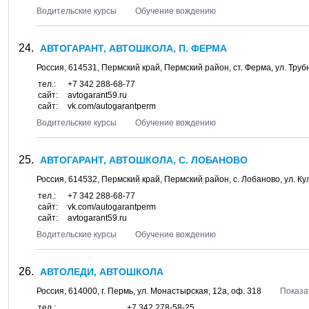
Водительские курсы
Обучение вождению
АВТОГАРАНТ, АВТОШКОЛА, П. ФЕРМА
Россия,
614531
,
Пермский край, Пермский район
, ст.
Ферма
, ул.
Трубн
тел.:
+7 342 288-68-77
сайт:
avtogarant59.ru
сайт:
vk.com/autogarantperm
Водительские курсы
Обучение вождению
АВТОГАРАНТ, АВТОШКОЛА, С. ЛОБАНОВО
Россия,
614532
,
Пермский край, Пермский район
, с.
Лобаново
, ул.
Ку
тел.:
+7 342 288-68-77
сайт:
vk.com/autogarantperm
сайт:
avtogarant59.ru
Водительские курсы
Обучение вождению
АВТОЛЕДИ, АВТОШКОЛА
Россия,
614000
, г.
Пермь
, ул.
Монастырская, 12а
, оф. 318
Показа
тел.:
+7 342 278-58-25