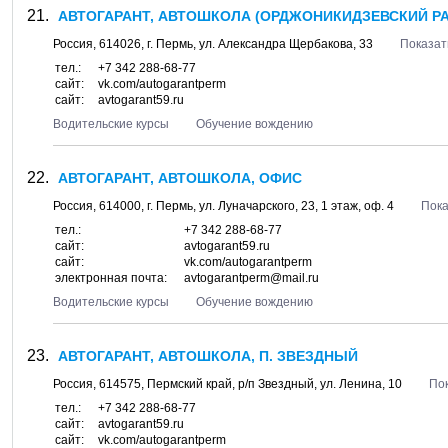
АВТОГАРАНТ, АВТОШКОЛА (ОРДЖОНИКИДЗЕВСКИЙ Р
Россия,
614026
, г.
Пермь
, ул.
Александра Щербакова, 33
Показат
тел.:
+7 342 288-68-77
сайт:
vk.com/autogarantperm
сайт:
avtogarant59.ru
Водительские курсы
Обучение вождению
АВТОГАРАНТ, АВТОШКОЛА, ОФИС
Россия,
614000
, г.
Пермь
, ул.
Луначарского, 23
, 1 этаж, оф. 4
Пока
тел.:
+7 342 288-68-77
сайт:
avtogarant59.ru
сайт:
vk.com/autogarantperm
электронная почта:
avtogarantperm@mail.ru
Водительские курсы
Обучение вождению
АВТОГАРАНТ, АВТОШКОЛА, П. ЗВЕЗДНЫЙ
Россия,
614575
,
Пермский край
, р/п
Звездный
, ул.
Ленина, 10
Пок
тел.:
+7 342 288-68-77
сайт:
avtogarant59.ru
сайт:
vk.com/autogarantperm