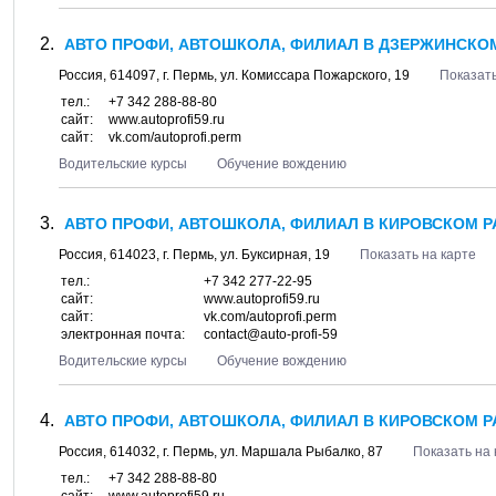
АВТО ПРОФИ, АВТОШКОЛА, ФИЛИАЛ В ДЗЕРЖИНСКОМ
Россия,
614097
, г.
Пермь
, ул.
Комиссара Пожарского, 19
Показать
тел.:
+7 342 288-88-80
сайт:
www.autoprofi59.ru
сайт:
vk.com/autoprofi.perm
Водительские курсы
Обучение вождению
АВТО ПРОФИ, АВТОШКОЛА, ФИЛИАЛ В КИРОВСКОМ Р
Россия,
614023
, г.
Пермь
, ул.
Буксирная, 19
Показать на карте
тел.:
+7 342 277-22-95
сайт:
www.autoprofi59.ru
сайт:
vk.com/autoprofi.perm
электронная почта:
contact@auto-profi-59
Водительские курсы
Обучение вождению
АВТО ПРОФИ, АВТОШКОЛА, ФИЛИАЛ В КИРОВСКОМ Р
Россия,
614032
, г.
Пермь
, ул.
Маршала Рыбалко, 87
Показать на 
тел.:
+7 342 288-88-80