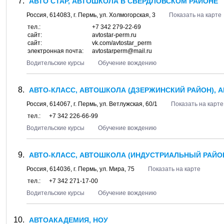
АВТО СТАР, АВТОШКОЛА В СВЕРДЛОВСКОМ РАЙОНЕ
Россия,
614083
, г.
Пермь
, ул.
Холмогорская, 3
Показать на карте
тел.:
+7 342 279-22-69
сайт:
avtostar-perm.ru
сайт:
vk.com/avtostar_perm
электронная почта:
avtostarperm@mail.ru
Водительские курсы
Обучение вождению
АВТО-КЛАСС, АВТОШКОЛА (ДЗЕРЖИНСКИЙ РАЙОН), 
Россия,
614067
, г.
Пермь
, ул.
Ветлужская, 60/1
Показать на карте
тел.:
+7 342 226-66-99
Водительские курсы
Обучение вождению
АВТО-КЛАСС, АВТОШКОЛА (ИНДУСТРИАЛЬНЫЙ РАЙОН
Россия,
614036
, г.
Пермь
, ул.
Мира, 75
Показать на карте
тел.:
+7 342 271-17-00
Водительские курсы
Обучение вождению
АВТОАКАДЕМИЯ, НОУ