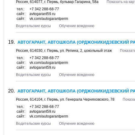
Россия,
614077
, г.
Пермь
, бульвар
Гагарина, 58а
Показать на кар
тел.:
+7 342 288-68-77
сайт:
avtogarant59.ru
сайт:
vk.com/autogarantperm
Водительские курсы
Обучение вождению
АВТОГАРАНТ, АВТОШКОЛА (ОРДЖОНИКИДЗЕВСКИЙ Р
Россия,
614030
, г.
Пермь
, ул.
Репина, 2
, цокольный этаж
Показать
тел.:
+7 342 288-68-77
сайт:
vk.com/autogarantperm
сайт:
avtogarant59.ru
Водительские курсы
Обучение вождению
АВТОГАРАНТ, АВТОШКОЛА (ОРДЖОНИКИДЗЕВСКИЙ Р
Россия,
614104
, г.
Пермь
, ул.
Генерала Черняховского, 78
Показа
тел.:
+7 342 288-68-77
сайт:
avtogarant59.ru
сайт:
vk.com/autogarantperm
Водительские курсы
Обучение вождению