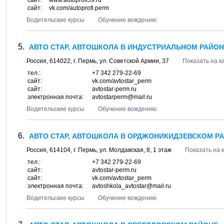
сайт:
www.autoprofi59.ru
сайт:
vk.com/autoprofi.perm
Водительские курсы
Обучение вождению
АВТО СТАР, АВТОШКОЛА В ИНДУСТРИАЛЬНОМ РАЙОН
Россия,
614022
, г.
Пермь
, ул.
Советской Армии, 37
Показать на к
тел.:
+7 342 279-22-69
сайт:
vk.com/avtostar_perm
сайт:
avtostar-perm.ru
электронная почта:
avtostarperm@mail.ru
Водительские курсы
Обучение вождению
АВТО СТАР, АВТОШКОЛА В ОРДЖОНИКИДЗЕВСКОМ Р
Россия,
614104
, г.
Пермь
, ул.
Молдавская, 8
, 1 этаж
Показать на 
тел.:
+7 342 279-22-69
сайт:
avtostar-perm.ru
сайт:
vk.com/avtostar_perm
электронная почта:
avtoshkola_avtostar@mail.ru
Водительские курсы
Обучение вождению