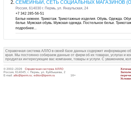
СЕМЕЙНЫЙ, СЕТЬ СОЦИАЛЬНЫХ МАГАЗИНОВ (
Россия, 614030 г. Пермь, ул. Янаульская, 24
+7 342 285-56-51
Белье нижнее. Трикотаж. Трикотажные изделия. Обувь. Одежда. Обув
белье. Мужская обувь. Мужская одежда. Постельное белье. Трикота
подробнее...
Справочная система АЛЛО в своей базе данных содержит информацию об
края. Мы постоянно собираем данные от фирм об их товарах, услугах и к
продуктах интересующие вас компании, товары и услуги. С уважением, ко
© 2002–2026
Справочная система АЛЛО
Хочешь
Россия, 614045, г. Пермь, ул. Куйбышева, 2
Запол
E-mail:
allo@iperm.ru
;
editor@iperm.ru
16+
перечи
Услови