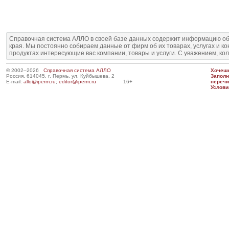
Справочная система АЛЛО в своей базе данных содержит информацию об
края. Мы постоянно собираем данные от фирм об их товарах, услугах и к
продуктах интересующие вас компании, товары и услуги. С уважением, ко
© 2002–2026
Справочная система АЛЛО
Хочешь
Россия, 614045, г. Пермь, ул. Куйбышева, 2
Запол
E-mail:
allo@iperm.ru
;
editor@iperm.ru
16+
перечи
Услови