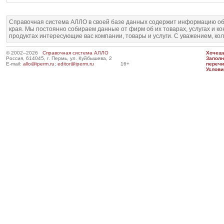
Справочная система АЛЛО в своей базе данных содержит информацию об
края. Мы постоянно собираем данные от фирм об их товарах, услугах и к
продуктах интересующие вас компании, товары и услуги. С уважением, ко
© 2002–2026
Справочная система АЛЛО
Хочешь
Россия, 614045, г. Пермь, ул. Куйбышева, 2
Запол
E-mail:
allo@iperm.ru
;
editor@iperm.ru
16+
перечи
Услови