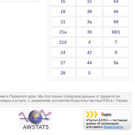
16
32
64
18
38
66
21
3а
68
21а
3б
68/1
21б
4
7
24
42
8
27
44
9а
28
5
и и Пермского края. Мы постоянно собираем данные от фирм об их
овары и услуги. С уважением, коллектив Издательства НьюТОН в г. Перми.