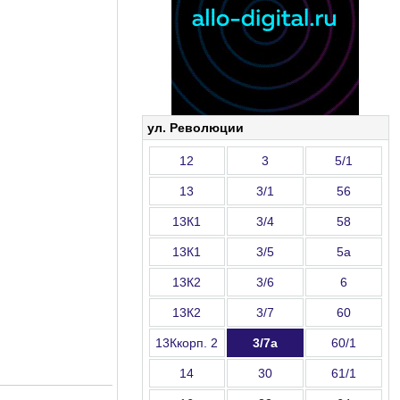
ул. Революции
12
3
5/1
13
3/1
56
13К1
3/4
58
13К1
3/5
5а
13К2
3/6
6
13К2
3/7
60
13Ккорп. 2
3/7а
60/1
14
30
61/1