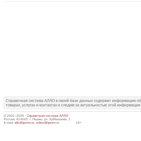
Справочная система АЛЛО в своей базе данных содержит информацию об
товарах, услугах и контактах и следим за актуальностью этой информации
© 2002–2026
Справочная система АЛЛО
Россия, 614045, г. Пермь, ул. Куйбышева, 2
E-mail:
allo@iperm.ru
;
editor@iperm.ru
16+