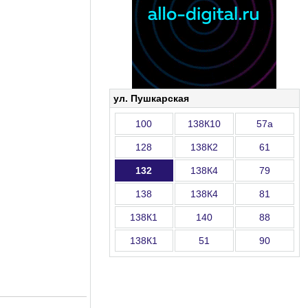
ул. Пушкарская
100
138К10
57а
128
138К2
61
132
138К4
79
138
138К4
81
138К1
140
88
138К1
51
90