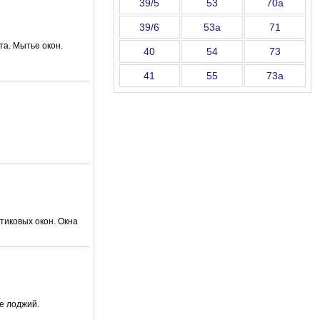
39/5
53
70а
39/6
53а
71
та. Мытье окон.
40
54
73
41
55
73а
тиковых окон. Окна
е лоджий.