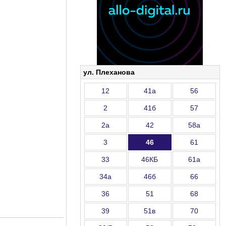
ул. Плеханова
12
41а
56
2
41б
57
2а
42
58а
3
46
61
33
46КБ
61а
34а
46б
66
36
51
68
39
51в
70