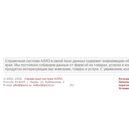
Справочная система АЛЛО в своей базе данных содержит информацию об
края. Мы постоянно собираем данные от фирм об их товарах, услугах и к
продуктах интересующие вас компании, товары и услуги. С уважением, ко
© 2002–2026
Справочная система АЛЛО
Хочешь
Россия, 614045, г. Пермь, ул. Куйбышева, 2
Запол
E-mail:
allo@iperm.ru
;
editor@iperm.ru
16+
перечи
Услови