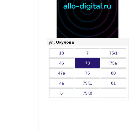
ул. Окулова
18
7
75/1
46
73
75а
47а
75
80
4а
75К1
81
6
75К8