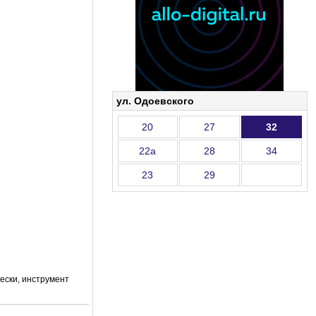
ул. Одоевского
20
27
32
22а
28
34
23
29
вески, инструмент