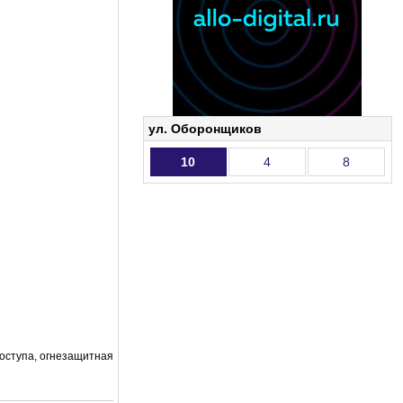
ул. Оборонщиков
10
4
8
оступа, огнезащитная