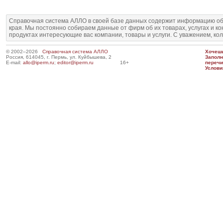
Справочная система АЛЛО в своей базе данных содержит информацию об
края. Мы постоянно собираем данные от фирм об их товарах, услугах и к
продуктах интересующие вас компании, товары и услуги. С уважением, ко
© 2002–2026
Справочная система АЛЛО
Хочешь
Россия, 614045, г. Пермь, ул. Куйбышева, 2
Запол
E-mail:
allo@iperm.ru
;
editor@iperm.ru
16+
перечи
Услови