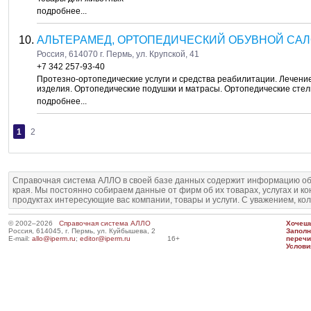
подробнее...
АЛЬТЕРАМЕД, ОРТОПЕДИЧЕСКИЙ ОБУВНОЙ САЛ
Россия, 614070 г. Пермь, ул. Крупской, 41
+7 342 257-93-40
Протезно-ортопедические услуги и средства реабилитации. Лечени
изделия. Ортопедические подушки и матрасы. Ортопедические стел
подробнее...
1
2
Справочная система АЛЛО в своей базе данных содержит информацию об
края. Мы постоянно собираем данные от фирм об их товарах, услугах и к
продуктах интересующие вас компании, товары и услуги. С уважением, ко
© 2002–2026
Справочная система АЛЛО
Хочешь
Россия, 614045, г. Пермь, ул. Куйбышева, 2
Запол
E-mail:
allo@iperm.ru
;
editor@iperm.ru
16+
перечи
Услови