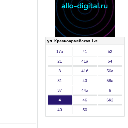
ул. Красноармейская 1-я
17а
41
52
21
41а
54
3
41б
56а
31
43
58а
37
44а
6
4
46
6К2
40
50