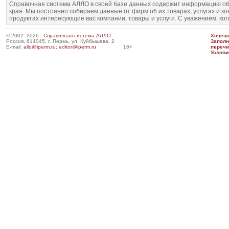
Справочная система АЛЛО в своей базе данных содержит информацию об
края. Мы постоянно собираем данные от фирм об их товарах, услугах и к
продуктах интересующие вас компании, товары и услуги. С уважением, ко
© 2002–2026
Справочная система АЛЛО
Хочешь
Россия, 614045, г. Пермь, ул. Куйбышева, 2
Запол
E-mail:
allo@iperm.ru
;
editor@iperm.ru
16+
перечи
Услови