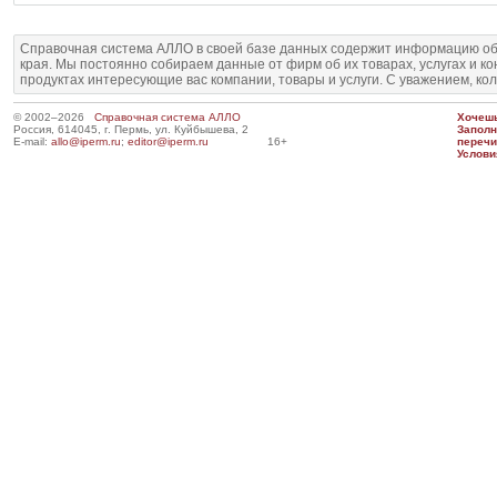
Справочная система АЛЛО в своей базе данных содержит информацию об
края. Мы постоянно собираем данные от фирм об их товарах, услугах и к
продуктах интересующие вас компании, товары и услуги. С уважением, ко
© 2002–2026
Справочная система АЛЛО
Хочешь
Россия, 614045, г. Пермь, ул. Куйбышева, 2
Запол
E-mail:
allo@iperm.ru
;
editor@iperm.ru
16+
перечи
Услови