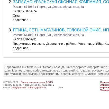
ЗАПАДНО-УРАЛЬСКАЯ ОКОННАЯ КОМПАНИЯ, О
Россия, 614058 г. Пермь, ул. Деревообделочная, 3а
+7 342 238-54-74
Окна
подробнее...
ПТИЦА, СЕТЬ МАГАЗИНОВ, ГОЛОВНОЙ ОФИС, ИП
Россия, 614058 г. Пермь, ул. Деревообделочная, 3а
+7 342 238-59-81
Продуктовые магазины Дзержинского района. Мясо птицы. Яйцо. Ко
подробнее...
Справочная система АЛЛО в своей базе данных содержит информацию об
края. Мы постоянно собираем данные от фирм об их товарах, услугах и к
продуктах интересующие вас компании, товары и услуги. С уважением, ко
© 2002–2026
Справочная система АЛЛО
Хочешь
Россия, 614045, г. Пермь, ул. Куйбышева, 2
Запол
E-mail:
allo@iperm.ru
;
editor@iperm.ru
16+
перечи
Услови