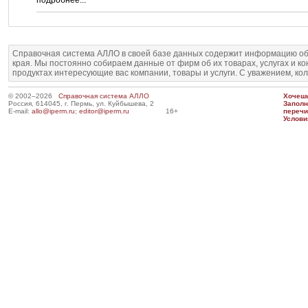
подробнее...
Справочная система АЛЛО в своей базе данных содержит информацию об
края. Мы постоянно собираем данные от фирм об их товарах, услугах и к
продуктах интересующие вас компании, товары и услуги. С уважением, ко
© 2002–2026
Справочная система АЛЛО
Хочешь
Россия, 614045, г. Пермь, ул. Куйбышева, 2
Запол
E-mail:
allo@iperm.ru
;
editor@iperm.ru
16+
перечи
Услови