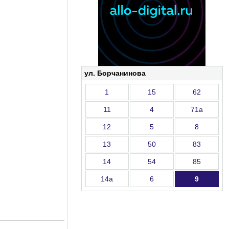
ул. Борчанинова
1
15
62
11
4
71а
12
5
8
13
50
83
14
54
85
14а
6
9