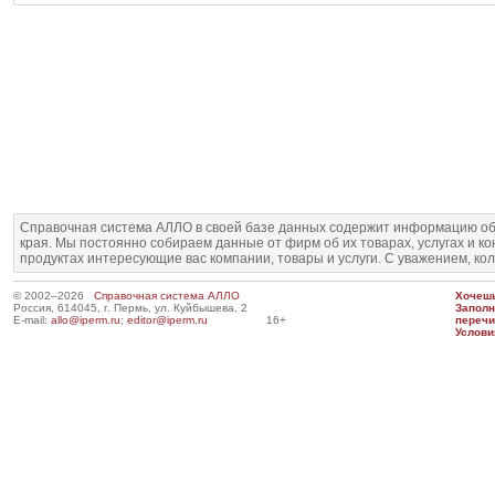
Справочная система АЛЛО в своей базе данных содержит информацию об
края. Мы постоянно собираем данные от фирм об их товарах, услугах и к
продуктах интересующие вас компании, товары и услуги. С уважением, ко
© 2002–2026
Справочная система АЛЛО
Хочешь
Россия, 614045, г. Пермь, ул. Куйбышева, 2
Запол
E-mail:
allo@iperm.ru
;
editor@iperm.ru
16+
перечи
Услови