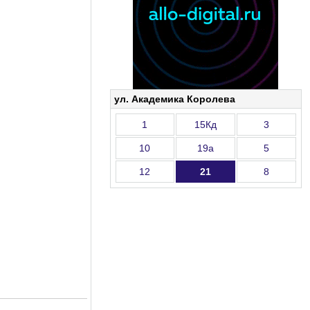
ул. Академика Королева
1
15Кд
3
10
19а
5
12
21
8